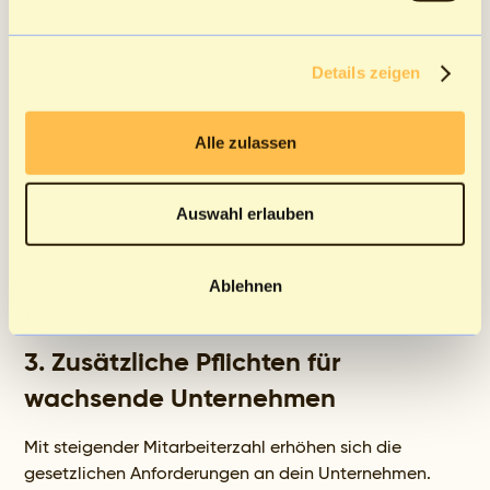
Betriebsratsanhörung:
Vor jeder Kündigung ist der
Betriebsrat anzuhören (§ 102 BetrVG).
Details zeigen
h) Arbeitszeiterfassung
Alle zulassen
Du bist verpflichtet, die Arbeitszeiten deiner
Mitarbeiter systematisch zu erfassen:
Auswahl erlauben
Arbeitszeitgesetz (ArbZG):
Einhaltung von
Höchstarbeitszeiten und Ruhezeiten.
Dokumentation:
Nachweis über geleistete
Ablehnen
Arbeitsstunden und Überstunden.
3.
Zusätzliche Pflichten für
wachsende Unternehmen
Mit steigender Mitarbeiterzahl erhöhen sich die
gesetzlichen Anforderungen an dein Unternehmen.