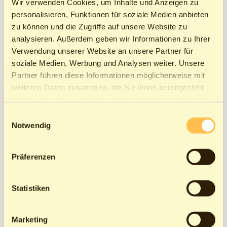
Wir verwenden Cookies, um Inhalte und Anzeigen zu
Im Rahmen der DSGVO bist du verpflichtet:
personalisieren, Funktionen für soziale Medien anbieten
zu können und die Zugriffe auf unsere Website zu
Datenminimierung:
Nur notwendige Daten zu
analysieren. Außerdem geben wir Informationen zu Ihrer
erheben.
Verwendung unserer Website an unsere Partner für
Datensicherheit:
Schutz vor unbefugtem Zugriff.
soziale Medien, Werbung und Analysen weiter. Unsere
Transparenz:
Information der Arbeitnehmer über
Partner führen diese Informationen möglicherweise mit
die Datenverarbeitung.
weiteren Daten zusammen, die Sie ihnen bereitgestellt
Rechte der Betroffenen:
Gewährleistung von
haben oder die sie im Rahmen Ihrer Nutzung der Dienste
Auskunfts-, Berichtigungs- und Löschungsrechten.
gesammelt haben.
Einwilligungsauswahl
Notwendig
g) Kündigungsschutz
Beim Ausspruch von Kündigungen musst du den
Präferenzen
gesetzlichen Kündigungsschutz beachten:
Sozialauswahl:
Berücksichtigung von
Statistiken
Betriebszugehörigkeit, Lebensalter,
Unterhaltspflichten und Schwerbehinderung (§ 1
Marketing
Abs. 3 KSchG).