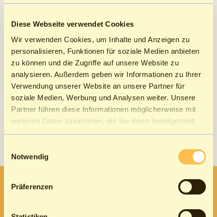
unterstützt die detaillierte Kostenstellenrechnung
Unternehmen dabei, ihre Prozesse zu optimieren und
Diese Webseite verwendet Cookies
ihre Wettbewerbsfähigkeit zu erhöhen.
Wir verwenden Cookies, um Inhalte und Anzeigen zu
personalisieren, Funktionen für soziale Medien anbieten
Insgesamt tragen Kostenstellen maßgeblich zur
zu können und die Zugriffe auf unsere Website zu
finanziellen Gesundheit und zum Erfolg eines
analysieren. Außerdem geben wir Informationen zu Ihrer
Unternehmens bei. Sie sind ein Schlüsselwerkzeug im
Verwendung unserer Website an unsere Partner für
Controlling, das Entscheidungsträgern wertvolle
soziale Medien, Werbung und Analysen weiter. Unsere
Einblicke in die finanzielle Struktur und
Partner führen diese Informationen möglicherweise mit
Leistungsfähigkeit ihres Unternehmens bietet.
weiteren Daten zusammen, die Sie ihnen bereitgestellt
haben oder die sie im Rahmen Ihrer Nutzung der Dienste
gesammelt haben.
Einwilligungsauswahl
Notwendig
Präferenzen
Melde Dich für unseren
Statistiken