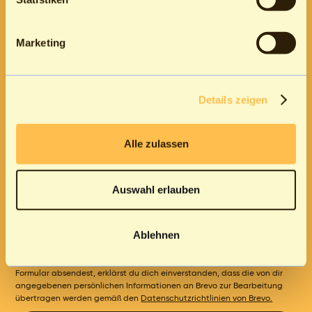
Newsletter an und erhalte
regelmäßig hilfreiche
Marketing
Insights und Ressourcen.
Jetzt abonnieren
Details zeigen
Alle zulassen
Gib deine E-Mail-Adresse ein, um dich anzumelden*
Auswahl erlauben
Ich möchte BackOfficers Newsletter erhalten und akzeptiere die
Datenschutzerklärung*
Du kannst den Newsletter jederzeit über den Link in unserem Newsletter abbestellen.
Ablehnen
Formular durch reCAPTCHA gesichert
Wir verwenden Brevo als unsere Marketing-Plattform. Indem du das
Formular absendest, erklärst du dich einverstanden, dass die von dir
angegebenen persönlichen Informationen an Brevo zur Bearbeitung
übertragen werden gemäß den
Datenschutzrichtlinien von Brevo.